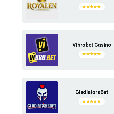
Vibrobet Casino
GladiatorsBet