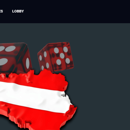
ES
LOBBY