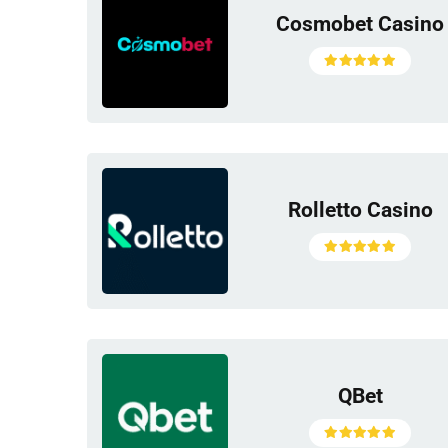
Cosmobet Casino
Rolletto Casino
QBet