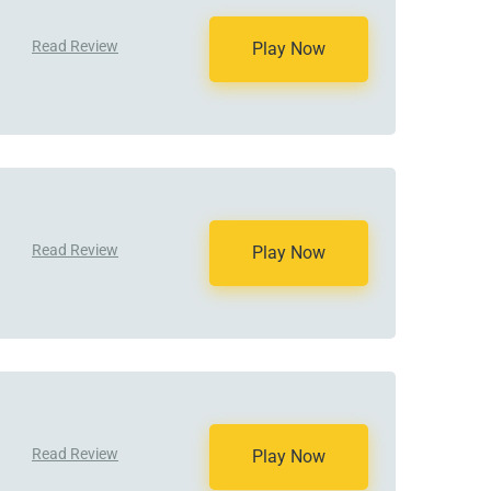
Read Review
Play Now
Read Review
Play Now
Read Review
Play Now