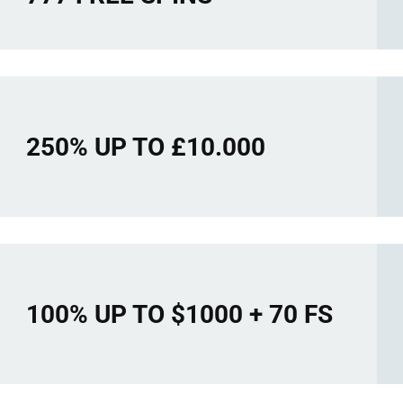
250% UP TO £10.000
100% UP TO $1000 + 70 FS