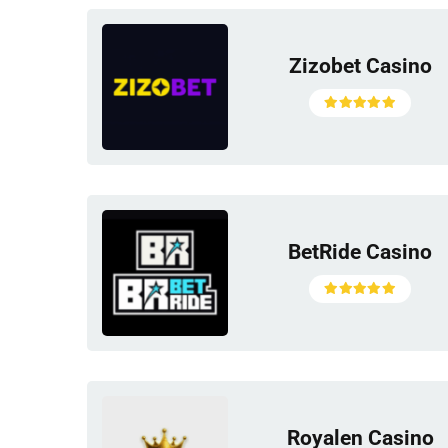
Zizobet Casino
BetRide Casino
Royalen Casino