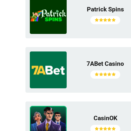
Patrick Spins
7ABet Casino
CasinOK