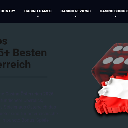
 COUNTRY
CASINO GAMES
CASINO REVIEWS
CASINO BONUS
os
15+ Besten
erreich
ne Casino Österreich 2026
!
führlichem Überblick,
s Spieler aus Österreich das
bieter sind für österreichische
 in puncto Bonus, Spiele,