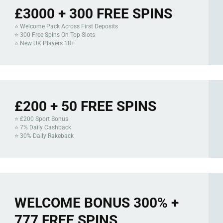
£3000 + 300 FREE SPINS
⭐ Welcome Pack Across First Deposits
⭐ 300 Free Spins On Top Slots
⭐ New UK Players 18+
£200 + 50 FREE SPINS
⭐ £200 Sport Bonus
⭐ 7% Daily Cashback
⭐ 30% Daily Rakeback
WELCOME BONUS 300% +
777 FREE SPINS