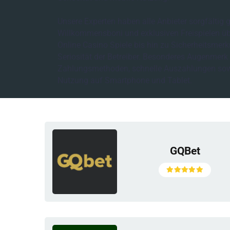
Unsere Experten haben alle Anbieter sorgfältig g
Willkommensboni und exklusiven Freispielen üb
Online Casino Spiele bis hin zu Sicherheitsmer
Seriosität der Betreiber. Besonderes Augenmerk
Zahlungsmethoden, schnelle Auszahlungen sowi
Nutzung auf Smartphone und Tablet.
GQBet